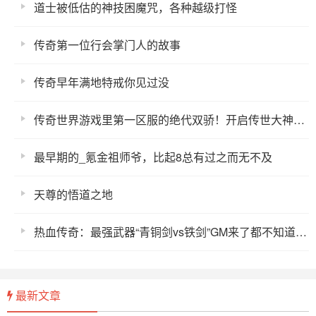
道士被低估的神技困魔咒，各种越级打怪
传奇第一位行会掌门人的故事
传奇早年满地特戒你见过没
传奇世界游戏里第一区服的绝代双骄！开启传世大神人物先河
最早期的_氪金祖师爷，比起8总有过之而无不及
天尊的悟道之地
热血传奇：最强武器“青铜剑vs铁剑”GM来了都不知道该怎么选择
最新文章