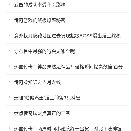
武器的成功率受什么影响
传奇游戏的终极爆率秘密
意外找到隐藏地图进去发现超级BOSS爆出道士终极手镯
你心目中最强的行会是哪个呢
热血传奇：神品果然是神品！逼格瞬间提高数倍,百分比攻击加成
传奇冷知识之古月龙纹
最强“暗殿鸡王”道士的第3只神兽
盘点传奇屠龙点真正的王者
热血传奇：两周时间小翅膀终于出货，对比下法神披风都黯然失色