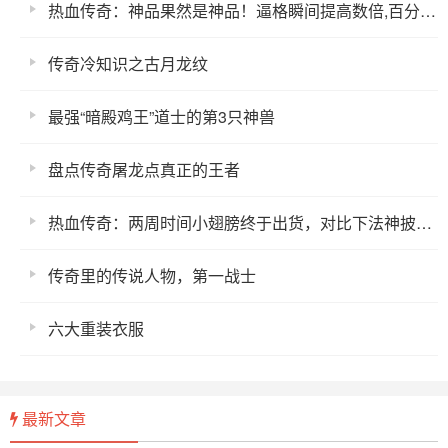
热血传奇：神品果然是神品！逼格瞬间提高数倍,百分比攻击加成
传奇冷知识之古月龙纹
最强“暗殿鸡王”道士的第3只神兽
盘点传奇屠龙点真正的王者
热血传奇：两周时间小翅膀终于出货，对比下法神披风都黯然失色
传奇里的传说人物，第一战士
六大重装衣服
最新文章