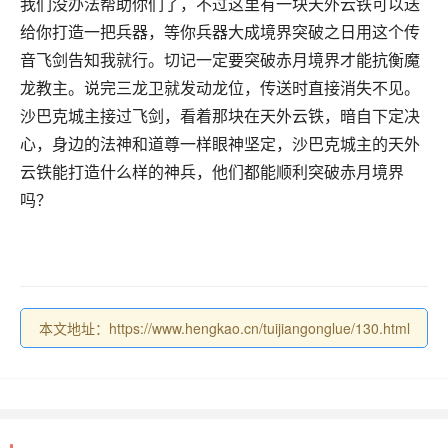
我们没办法帮助你们了，不过这里有一块天外云铁可以送
给你打造一把兵器，等你兵器大成境界突破之日用这个传
音飞剑告知我就行。切记一定要突破赤月境界才能抗衡魔
龙教主。说完三龙卫就发动龙位，传送时直接消失不见。
沙巴克城主接过飞剑，看着那块在天外云铁，暗自下定决
心，身边的法神和道尊一样眼神坚定，沙巴克城主的天外
云铁能打造什么样的神兵，他们都能顺利突破赤月境界
吗？
本文地址：https://www.hengkao.cn/tuijiangonglue/130.html