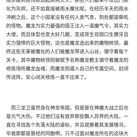
化为灰烬，还不如直接被雨水魔化呢。在经历半天的雨水
冲刷之后，这个小国家没有任何人类气息，到处都是嘶吼
的怪物。魔龙为实力最强的国王注入一道魔气令，其实力
大增，而且体型也变大好几圈，变成背生双翅口生獠牙且
实力强悍的巨大怪物，这也是魔龙选出来的魔物统领，最
终这些无辜被魔化的人们被魔龙带进入山谷，镇守着每个
关卡，其中魔物统领则被赋予名称魔龙教主镇守着魔龙的
修炼场所魔龙血域，而魔龙则遁入自己的专属空间，封闭
传送阵，安心闭关修炼一直不出来了。
而三龙卫虽然身在神龙帝国，但是是在神魔大战之后也
是元气大伤。不过他们没有放弃那些飘入异界的大陆，一
直在寻找各个失落大陆的道标，并且观察着其发展情况，
毕竟那都是曾经的同胞啊，只不过面对魔龙所在的这块大