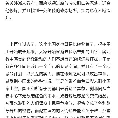
谷关外派人看守。而魔龙通过魔气感应到山谷深处，适合
他修炼，并且找到一处绝佳的修炼场所，实力也在不断提
升。
上百年过去了，这个小国家也算是比较繁荣了，很多勇
士开始成长起来，大家开始逐渐去探索未知的山谷，魔龙
教主感觉到蠢蠢欲动的人们不想自己的修炼被打扰，于是
就在多年间开辟出一个自己的专属空间，并且有了一个邪
恶的计划，以魔龙的实力，他在修炼之就可以放出神识，
感受到小国家的各种情况。于是他乘着血色云彩来到小国
家上空，国王和所有子民都出来看这个异象，刹那间从血
云中落下无数暗红色的雨水，或者说是魔龙的魔气结晶。
被雨水淋到的人们浑身出现黑色魔气，很快变成了各种张
牙舞爪的怪物，而藏在屋内的人们也未能幸免于难，那些
雨水碰到房顶就燃起熊熊大火，那些人们都来不及出门就