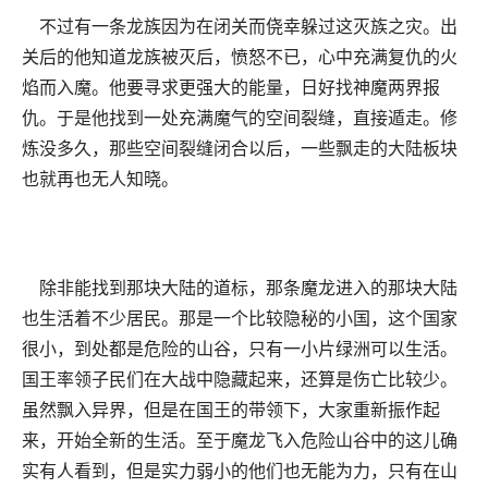
不过有一条龙族因为在闭关而侥幸躲过这灭族之灾。出
关后的他知道龙族被灭后，愤怒不已，心中充满复仇的火
焰而入魔。他要寻求更强大的能量，日好找神魔两界报
仇。于是他找到一处充满魔气的空间裂缝，直接遁走。修
炼没多久，那些空间裂缝闭合以后，一些飘走的大陆板块
也就再也无人知晓。
除非能找到那块大陆的道标，那条魔龙进入的那块大陆
也生活着不少居民。那是一个比较隐秘的小国，这个国家
很小，到处都是危险的山谷，只有一小片绿洲可以生活。
国王率领子民们在大战中隐藏起来，还算是伤亡比较少。
虽然飘入异界，但是在国王的带领下，大家重新振作起
来，开始全新的生活。至于魔龙飞入危险山谷中的这儿确
实有人看到，但是实力弱小的他们也无能为力，只有在山