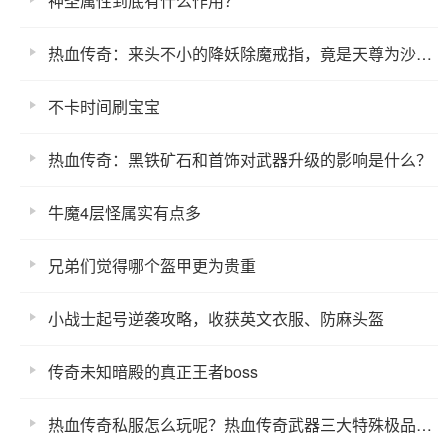
神圣属性到底有什么作用？
热血传奇：来头不小的降妖除魔戒指，竟是天尊为沙巴克勇士打造的的全属性神戒（上）
不卡时间刷宝宝
热血传奇：黑铁矿石和首饰对武器升级的影响是什么？
牛魔4层怪属实有点多
兄弟们觉得哪个盔甲更为贵重
小战士起号逆袭攻略，收获英文衣服、防麻头盔
传奇未知暗殿的真正王者boss
热血传奇私服怎么玩呢？热血传奇武器三大特殊极品属性哪个排第一？