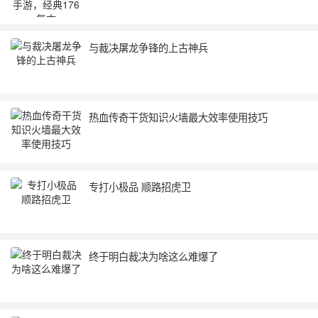
与裁决屠龙争锋的上古神兵
热血传奇干货知识火墙最大效率使用技巧
专打小极品 顺路招虎卫
终于明白裁决为啥这么难爆了