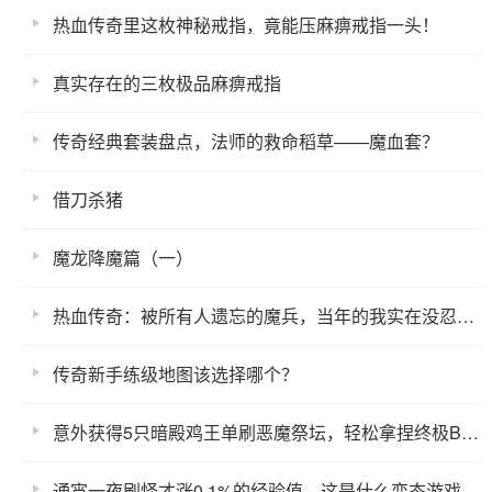
热血传奇里这枚神秘戒指，竟能压麻痹戒指一头！
真实存在的三枚极品麻痹戒指
传奇经典套装盘点，法师的救命稻草——魔血套？
借刀杀猪
魔龙降魔篇（一）
热血传奇：被所有人遗忘的魔兵，当年的我实在没忍住为他冒充了一波氪金大佬！
传奇新手练级地图该选择哪个？
意外获得5只暗殿鸡王单刷恶魔祭坛，轻松拿捏终极BOSS
通宵一夜刷怪才涨0.1%的经验值，这是什么变态游戏