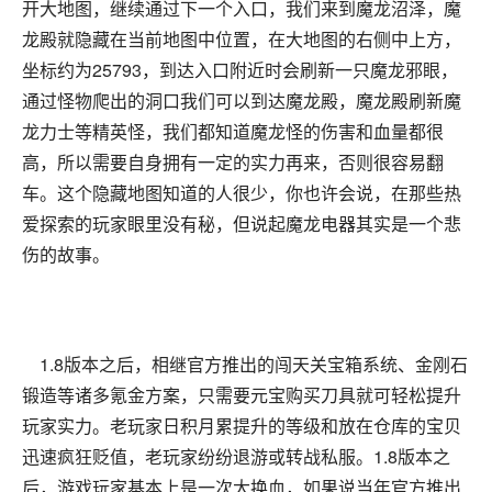
开大地图，继续通过下一个入口，我们来到魔龙沼泽，魔
龙殿就隐藏在当前地图中位置，在大地图的右侧中上方，
坐标约为25793，到达入口附近时会刷新一只魔龙邪眼，
通过怪物爬出的洞口我们可以到达魔龙殿，魔龙殿刷新魔
龙力士等精英怪，我们都知道魔龙怪的伤害和血量都很
高，所以需要自身拥有一定的实力再来，否则很容易翻
车。这个隐藏地图知道的人很少，你也许会说，在那些热
爱探索的玩家眼里没有秘，但说起魔龙电器其实是一个悲
伤的故事。
1.8版本之后，相继官方推出的闯天关宝箱系统、金刚石
锻造等诸多氪金方案，只需要元宝购买刀具就可轻松提升
玩家实力。老玩家日积月累提升的等级和放在仓库的宝贝
迅速疯狂贬值，老玩家纷纷退游或转战私服。1.8版本之
后，游戏玩家基本上是一次大换血，如果说当年官方推出