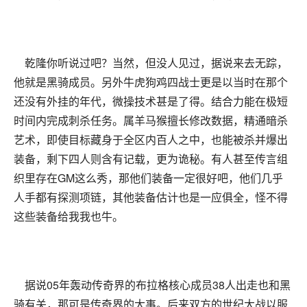
乾隆你听说过吧？当然，但没人见过，据说来去无踪，
他就是黑骑成员。另外牛虎狗鸡四战士更是以当时在那个
还没有外挂的年代，微操技术甚是了得。结合力能在极短
时间内完成刺杀任务。属羊马猴擅长修改数据，精通暗杀
艺术，即使目标藏身于全区内百人之中，也能被杀并爆出
装备，剩下四人则含有记载，更为诡秘。有人甚至传言组
织里存在GM这么秀，那他们装备一定很好吧，他们几乎
人手都有探测项链，其他装备估计也是一应俱全，怪不得
这些装备给我我也牛。
据说05年轰动传奇界的布拉格核心成员38人出走也和黑
骑有关，那可是传奇界的大事。后来双方的世纪大战以服