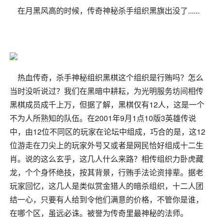
在月黑风高的时候，传奇神秘杀手组织黑旗出没了......
热血传奇，杀手神秘组织黑棋这个组织是行贿吗？怎么
当时没听说过？我们在黑暗中耕耘，为光明服务坊间相传
黑棋成员成千上万，但据了解，黑棋仅有12人，这是一个
不为人所熟知的队伍。在2001年9月1点10版3英雄传说
中，由12位不同区的玩家在论坛中组成，巧合的是，这12
位游走在刀尖上的玩家外号又或者是网民恰好组成十二生
肖。说的这么玄乎，这几人什么来路？相传组织力卧虎藏
龙，个个身怀绝技，按其背景，行贿手法论资排辈。据老
玩家回忆，这几人是类似赏金猎人的暗杀组织，十二人团
结一心，只要有人给到令他们满意的价格，不管你是谁，
在哪个区，虽远必诛。被誉为传奇里最神秘的法师。