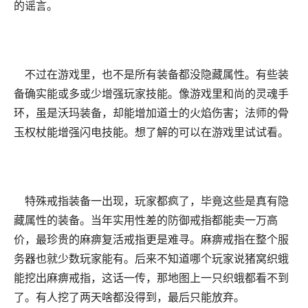
的谣言。
不过在游戏里，也不是所有装备都没隐藏属性。有些装
备确实能或多或少增强玩家技能。像游戏里和尚的灵魂手
环，虽是沃玛装备，却能增加道士的火焰伤害；法师的骨
玉权杖能增强闪电技能。想了解的可以在游戏里试试看。
特殊戒指装备一出现，玩家都疯了，毕竟这些是真有隐
藏属性的装备。当年实用性差的防御戒指都能卖一万高
价，最珍贵的麻痹复活戒指更是难寻。麻痹戒指在整个服
务器也就少数玩家能有。后来不知道哪个玩家说猪窝织蛾
能挖出麻痹戒指，这话一传，那地图上一只织蛾都看不到
了。有人挖了两天啥都没得到，最后只能放弃。